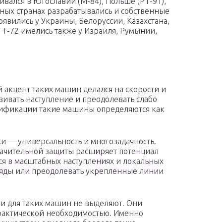
ивался в Югославии (М-84), Польше (РТ-91),
нных странах разрабатывались и собственные
оявились у Украины, Белоруссии, Казахстана,
Т-72 имелись также у Израиля, Румынии,
й акцент таких машин делался на скорости и
ивать наступление и преодолевать слабо
сификации такие машины определяются как
ки — универсальность и многозадачность.
начительной защиты расширяет потенциал
ся в масштабных наступлениях и локальных
яды или преодолевать укрепленные линии
и для таких машин не выделяют. Они
рактической необходимостью. Именно