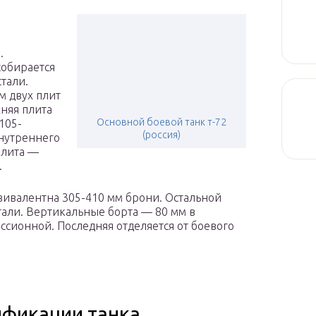
.
собирается
тали.
м двух плит
няя плита
Основной боевой танк т-72
105-
(россия)
внутреннего
плита —
.
ивалентна 305-410 мм брони. Остальной
тали. Вертикальные борта — 80 мм в
ссионной. Последняя отделяется от боевого
фикации танка