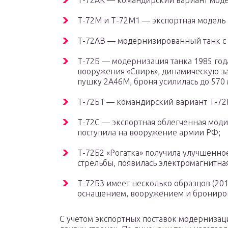
Т-72АК — командирский вариант моде
Т-72М и Т-72М1 — экспортная модель 
Т-72АВ — модернизированный танк с 
Т-72Б — модернизация танка 1985 год
вооружения «Свирь», динамическую за
пушку 2А46М, броня усилилась до 570 
Т-72Б1 — командирский вариант Т-72
Т-72С — экспортная облегченная моди
поступила на вооружение армии РФ;
Т-72Б2 «Рогатка» получила улучшенн
стрельбы, появилась электромагнитна
Т-72Б3 имеет несколько образцов (201
оснащением, вооружением и брониро
С учетом экспортных поставок модернизац