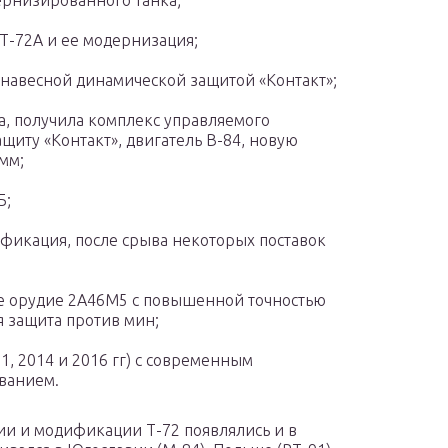
рнизированного танка;
Т-72А и ее модернизация;
навесной динамической защитой «Контакт»;
а, получила комплекс управляемого
щиту «Контакт», двигатель В-84, новую
мм;
Б;
фикация, после срыва некоторых поставок
ое орудие 2А46М5 с повышенной точностью
я защита против мин;
1, 2014 и 2016 гг) с современным
ванием.
ии и модификации Т-72 появлялись и в