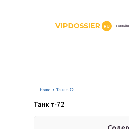
VIPDOSSIER
RU
Онлайн
Home
Танк т-72
Танк т-72
Содер