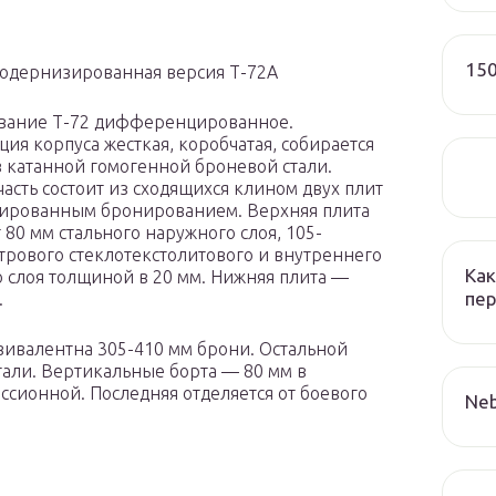
150
одернизированная версия Т-72А
вание Т-72 дифференцированное.
ция корпуса жесткая, коробчатая, собирается
в катанной гомогенной броневой стали.
часть состоит из сходящихся клином двух плит
ированным бронированием. Верхняя плита
 80 мм стального наружного слоя, 105-
рового стеклотекстолитового и внутреннего
Как
о слоя толщиной в 20 мм. Нижняя плита —
пер
.
ивалентна 305-410 мм брони. Остальной
тали. Вертикальные борта — 80 мм в
ссионной. Последняя отделяется от боевого
Neb