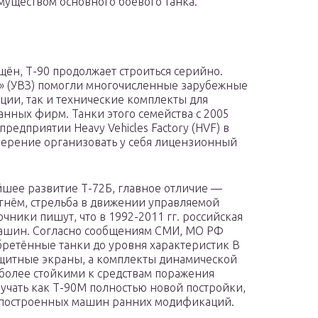
муществом основного боевого танка.
щён, Т-90 продолжает строиться серийно.
у» (УВЗ) помогли многочисленные зарубежные
ции, так и технические комплекты для
нных фирм. Танки этого семейства с 2005
редприятии Heavy Vehicles Factory (HVF) в
амерение организовать у себя лицензионный
шее развитие Т-72Б, главное отличие —
гнём, стрельба в движении управляемой
чники пишут, что в 1992-2011 гг. российская
машин. Согласно сообщениям СМИ, МО РФ
ретённые танки до уровня характеристик В
ащитные экраны, а комплекты динамической
 более стойкими к средствам поражения
учать как Т-90М полностью новой постройки,
е построенных машин ранних модификаций.