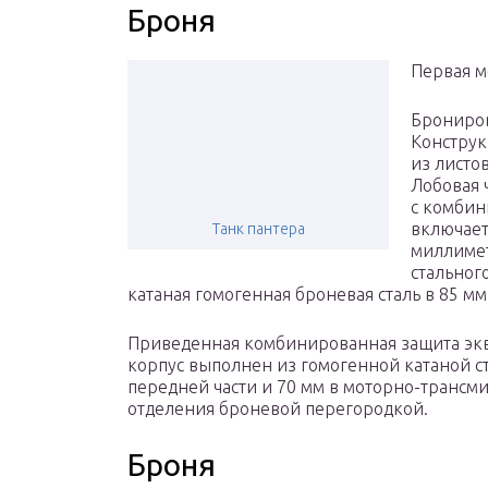
Броня
Первая м
Брониро
Конструк
из листо
Лобовая 
с комбин
включает
Танк пантера
миллимет
стальног
катаная гомогенная броневая сталь в 85 мм
Приведенная комбинированная защита экв
корпус выполнен из гомогенной катаной с
передней части и 70 мм в моторно-трансми
отделения броневой перегородкой.
Броня