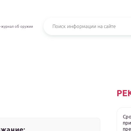
-журнал об оружии
РЕ
Сро
при
жание:
пр