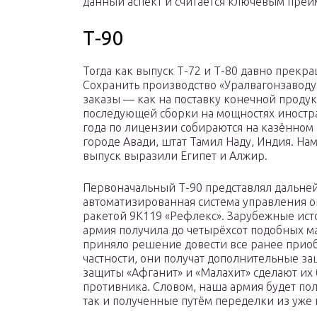
данный аспект и считается ключевым преи
Т-90
Тогда как выпуск Т-72 и Т-80 давно прекра
Сохранить производство «Уралвагонзавод
заказы — как на поставку конечной продук
последующей сборки на мощностях иностра
года по лицензии собираются на казённом п
городе Авади, штат Тамил Наду, Индия. Н
выпуск выразили Египет и Алжир.
Первоначальный Т-90 представлял дальней
автоматизированная система управления о
ракетой 9К119 «Рефлекс». Зарубежные исто
армия получила до четырёхсот подобных 
приняло решение довести все ранее приоб
частности, они получат дополнительные з
защиты «Афганит» и «Малахит» сделают их
противника. Словом, наша армия будет пол
так и полученные путём переделки из уж