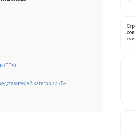
Стр
сов
счи
и (ТТХ)
едставителей категории «В»