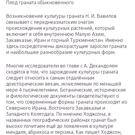
Плод граната обыкновенного
Возникновение культуры граната Н. И. Вавилов
связывает с переднеазиатским очагом
происхождения культурных растений, который
включает в себя внутреннюю Малую Азию,
Закавказье, Иран и горный Туркменистан. Именно
здесь сосредоточены дикорастущие заросли граната
и наибольшее разнообразие культурных форм.
Многие исследователи во главе с А. Декандолем
сходятся в том, что зарождение культуры граната
следует относить к самым отдалённым
доисторическим векам, исчисляемым по меньшей
мере 4 тысячелетиями. Ботанические, исторические
и филологические документы свидетельствуют о
том, что современные формы граната происходят из
Северного Ирана, Восточного Закавказья и
Западного Копетдага. По мнению Ходжсона, в
названных географических районах гранат был
высоко почитаем ещё до появления в культуре
миндаля, абрикоса и персика. Как пишет Ходжсон,