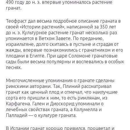
490 году до н. э. впервые упоминалось растение
гранат.
Теофраст дал весьма подробное описание граната в
своей «Истории растений», написанной за 350 лет
до н. э. Культурное растение гранат несколько раз
упоминается в Ветхом Завете. По преданию,
израильтяне, долго скитаясь в пустыне и страдая от
жажды, впервые познакомились с гранатником и его
плодами в Египте. При царе Соломоне гранатовые
сады были весьма популярны и воспевались в особых
песнях.
Многочисленные упоминания о гранате сделаны
римскими авторами. Так, Плиний рассматривал
гранат как ценный плод и отмечал, что наилучшие
сорта его пришли к ним, то есть римлянам, из
Карфагена. Гален и Диоскорид упоминали о
лечебных свойствах граната, а Колумелла и
Палладий — о культуре граната.
В Испании гранат хорошо привился, процветал и