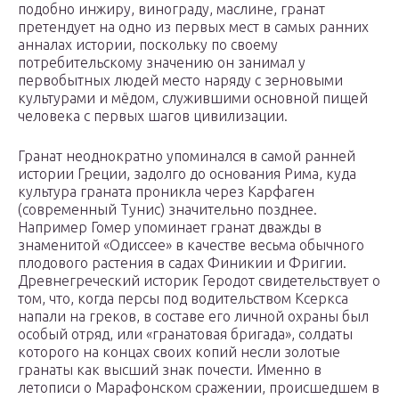
подобно инжиру, винограду, маслине, гранат
претендует на одно из первых мест в самых ранних
анналах истории, поскольку по своему
потребительскому значению он занимал у
первобытных людей место наряду с зерновыми
культурами и мёдом, служившими основной пищей
человека с первых шагов цивилизации.
Гранат неоднократно упоминался в самой ранней
истории Греции, задолго до основания Рима, куда
культура граната проникла через Карфаген
(современный Тунис) значительно позднее.
Например Гомер упоминает гранат дважды в
знаменитой «Одиссее» в качестве весьма обычного
плодового растения в садах Финикии и Фригии.
Древнегреческий историк Геродот свидетельствует о
том, что, когда персы под водительством Ксеркса
напали на греков, в составе его личной охраны был
особый отряд, или «гранатовая бригада», солдаты
которого на концах своих копий несли золотые
гранаты как высший знак почести. Именно в
летописи о Марафонском сражении, происшедшем в