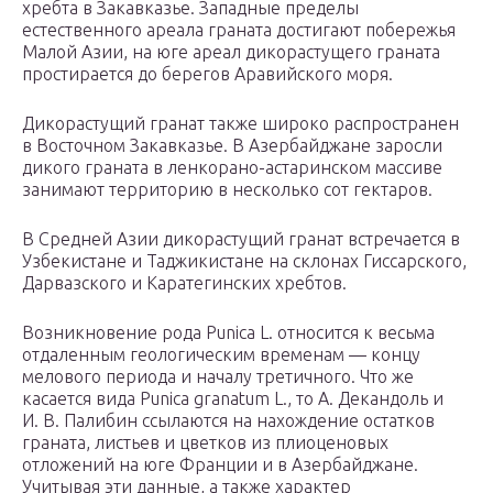
хребта в Закавказье. Западные пределы
естественного ареала граната достигают побережья
Малой Азии, на юге ареал дикорастущего граната
простирается до берегов Аравийского моря.
Дикорастущий гранат также широко распространен
в Восточном Закавказье. В Азербайджане заросли
дикого граната в ленкорано-астаринском массиве
занимают территорию в несколько сот гектаров.
В Средней Азии дикорастущий гранат встречается в
Узбекистане и Таджикистане на склонах Гиссарского,
Дарвазского и Каратегинских хребтов.
Возникновение рода Punica L. относится к весьма
отдаленным геологическим временам — концу
мелового периода и началу третичного. Что же
касается вида Punica granatum L., то А. Декандоль и
И. В. Палибин ссылаются на нахождение остатков
граната, листьев и цветков из плиоценовых
отложений на юге Франции и в Азербайджане.
Учитывая эти данные, а также характер