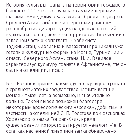
История культуры граната на территории государств
бывшего СССР тесно связана с самыми первыми
шагами земледелия в Закавказье. Среди государств
Средней Азии наиболее интересным районом
разнообразия дикорастущих плодовых растений,
включая и гранат, является территория Туркмении с
западной частью Копетдага. В Узбекистан,
Таджикистан, Киргизию и Казахстан проникали уже
готовые культурные формы из Ирана, Туркмении и
отчасти Северного Афганистана. Н. И. Вавилов,
характеризуя культуру граната в Афганистане, где он
был в экспедиции, писал:
Б. С. Розанов пришёл к выводу, что культура граната
в среднеазиатских государствах насчитывает не
менее 2 тысяч лет, а возможно, и значительно
больше. Такой вывод возможен благодаря
некоторым археологическим находкам, добытым, в
частности, экспедицией С. П. Толстова при раскопках
Хорезмского замка Топрак-Кала, время
существования которого датируется началом IV в. В
остатках настенной живописи замка обнаружено