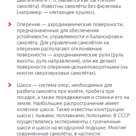
двигателей и т. п. (является как бы «телом»
самолёта). Известны самолёты без фюзеляжа
(например — «летающее крыло»).
Оперение — аэродинамические поверхности,
предназначенные для обеспечения
устойчивости, управляемости и балансировки
самолёта. Для управления самолётом на
оперении располагают отклоняемые
поверхности — аэродинамические рули (руль
высоты, руль направления), или же делают
поверхности оперения цельноповоротными (на
многих сверхзвуковых самолётах).
Шасси — система опор, необходимых для
разбега самолёта при взлёте, пробега при
посадке, а также передвижения и стоянки его на
земле. Наибольшее распространение имеет
колёсное шасси. Также известны конструкции
шасси с лыжами, поплавками, полозьями. В СССР
осуществлялись эксперименты с гусеничным
шасси и шасси на воздушной подушке. Многие
современные самолёты, в частности