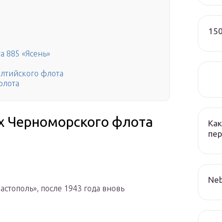
150
 885 «Ясень»
алтийского флота
флота
ях Черноморского флота
Как
пер
Neb
астополь», после 1943 года вновь