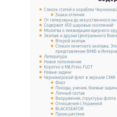
Список статей о кораблях Черномо
Знаки отличия
От гиперзвука до искусственного ин
Содержит 450 шаровых скоплений
Молитва о ликвидации ядерного ор
Экипаж и друзья Центрального Вое
Второй экипаж
Списки почетного экипажа. Эт
представление ВМФ в Интерн
Литература
Новое пополнение
Коротко о Mil.Press FLOT
Новые задачи
Черноморский флот в зеркале СМИ
Флот
Походы, учения, боевые задач
Личный состав
Вооружения, структуры флота
Отношения с Украиной
BLACKSEAFOR
Происшествия