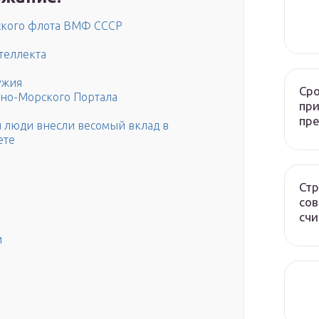
рского флота ВМФ СССР
теллекта
ужия
Сро
нно-Морского Портала
при
пр
и люди внесли весомый вклад в
ете
Стр
сов
счи
и