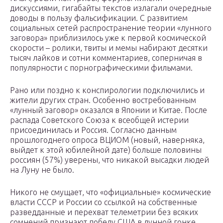
дискуссиями, гигабайты текстов излагали очередные
доводы в пользу фальсификации. С развитием
социальных сетей распространение теории «лунного
заговора» приблизилось уже к первой космической
скорости – ролики, твиты и мемы набирают десятки
тысяч лайков и сотни комментариев, соперничая в
популярности с порнографическими фильмами.
Рано или поздно к конспирологии подключились и
жители других стран. Особенно востребованным
«лунный заговор» оказался в Японии и Китае. После
распада Советского Союза к всеобщей истерии
присоединилась и Россия. Согласно данным
прошлогоднего опроса ВЦИОМ (новый, наверняка,
выйдет к этой юбилейной дате) больше половины
россиян (57%) уверены, что никакой высадки людей
на Луну не было.
Никого не смущает, что «официальные» космические
власти СССР и России со ссылкой на собственные
разведданные и перехват телеметрии без всяких
сомнений признают победу США в лунной гонке.