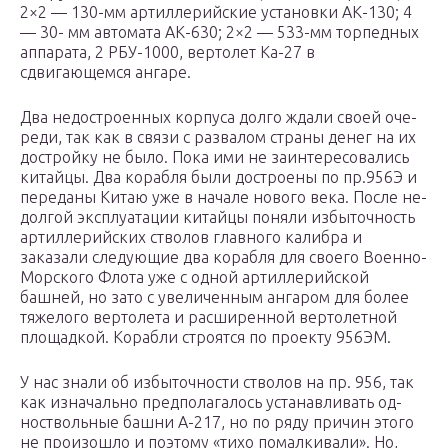
2×2 — 130-мм артиллерийские установки АК-130; 4
— 30- мм автомата АК-630; 2×2 — 533-мм торпедных
аппара­та, 2 РБУ-1000, вертолет Ка-27 в
сдвигающемся ангаре.
Два недостроенных корпуса долго ждали своей оче­
реди, так как в связи с развалом страны денег на их
достройку не было. Пока ими не заинтересовались
китайцы. Два корабля были достроены по пр.956Э и
переданы Китаю уже в начале нового века. После не­
долгой эксплуатации китайцы поняли избыточность
артиллерийских стволов главного калибра и
заказали следующие два корабля для своего Военно-
Морского Флота уже с одной артиллерийской
башней, но зато с увеличенным ангаром для более
тяжелого вертолета и расширенной вертолетной
площадкой. Корабли стро­ятся по проекту 956ЭМ.
У нас знали об избыточности стволов на пр. 956, так
как изначально предполагалось устанавливать од­
ноствольные башни А-217, но по ряду причин этого
не произошло и поэтому «тихо помалкивали». Но,