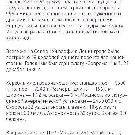
заводе Имени 61 коммунара, где были спущены на
воду два корпуса, но затем строительство проекта
956 в Николаеве остановили из-за загруженности
другими зака­зами, в том числе и экспортными.
Корпуса так и про­стояли у стенки на другом берегу
Ингула до развала Советского Союза, используясь
как склады.
Всего же на Северной верфи в Ленинграде было
построено 18 кораблей данного проекта для нашей
страны. Головным был сдан флоту «Современный» 25
декабря 1980 г.
Корабль имел водоизмещение: стандартное — 6500
т, полное — 7240 т. Размеры: длина — 156,5 м,
ширина — 17,2 м, осадка — 6 м. Мощность котлотур­
бинной энергетической установки — 2×50 000 л.с.
Скорость 32 уз. Дальность плавания 18-узловым
ходом 5000 миль. Автономность 30 суток. Экипаж 350
человек.
Вооружение: 2×4 ПКР «Москит»; 2×1 ЗУР «Ураган»;