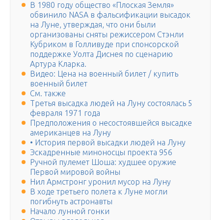
В 1980 году общество «Плоская Земля»
обвинило NASA в фальсификации высадок
на Луне, утверждая, что они были
организованы сняты режиссером Стэнли
Кубриком в Голливуде при спонсорской
поддержке Уолта Диснея по сценарию
Артура Кларка.
Видео: Цена на военный билет / купить
военный билет
См. также
Третья высадка людей на Луну состоялась 5
февраля 1971 года
Предположения о несостоявшейся высадке
американцев на Луну
• История первой высадки людей на Луну
Эскадренные миноносцы проекта 956
Ручной пулемет Шоша: худшее оружие
Первой мировой войны
Нил Армстронг уронил мусор на Луну
В ходе третьего полета к Луне могли
погибнуть астронавты
Начало лунной гонки