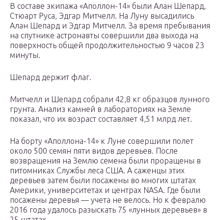
В составе экипажа «Аполлон-14» были Алан Шепард,
Стюарт Руса, Эдгар Митчелл. На Луну высадились
Алан Шепард и Эдгар Митчелл. За время пребывания
на спутнике астронавты совершили два выхода на
поверхность общей продолжительностью 9 часов 23
минуты.
Шепард держит флаг.
Митчелл и Шепард собрали 42,8 кг образцов лунного
грунта. Анализ камней в лабораториях на Земле
показал, что их возраст составляет 4,51 млрд лет.
На борту «Аполлона-14» к Луне совершили полет
около 500 семян пяти видов деревьев. После
возвращения на Землю семена были проращены в
питомниках Службы леса США. А саженцы этих
деревьев затем были посажены во многих штатах
Америки, университетах и центрах NASA. Где были
посажены деревья — учета не велось. Но к февралю
2016 года удалось разыскать 75 «лунных деревьев» в
25 штатах.