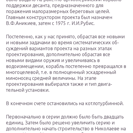
под­держки десанта, предназначенного для
поражения ма­лоразмерных береговых целей.
Главным конструкто­ром проекта был назначен
В.Ф.Аникиев, затем с 1975 г. И.И.Рубис.
Постепенно, как у нас принято, обрастая все новы­ми
и новыми задачами во время систематических об­
суждений вариантов проекта на разных этапах
проек­тирования, дополнительно обрастая все
новыми вида­ми оружия и увеличиваясь в
водоизмещении, корабль постепенно превращался в
многоцелевой, т.е. в полно­ценный эскадренный
миноносец средней величины. На этапе
проектирования выбирался также и тип двига­
тельной установки.
В конечном счете остановились на котлотурбинной.
Первоначально в серии должно было быть двадцать
единиц. Затем было решено увеличить серию и
допол­нительно начать строительство в Николаеве на