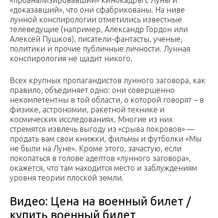
«проанализировавший» кинокадры с Луны и
«доказавший», что они сфабрикованы. На ниве
лунной конспирологии отметились известные
телеведущие (например, Александр Гордон или
Алексей Пушков), писатели-фантасты, ученые,
политики и прочие публичные личности. Лунная
конспирология не щадит никого.
Всех крупных пропагандистов лунного заговора, как
правило, объединяет одно: они совершенно
некомпетентны в той области, о которой говорят – в
физике, астрономии, ракетной технике и
космических исследованиях. Многие из них
стремятся извлечь выгоду из «срыва покровов» —
продать вам свои книжки, фильмы и футболки «Мы
не были на Луне». Кроме этого, зачастую, если
покопаться в голове адептов «лунного заговора»,
окажется, что там находится место и заблуждениям
уровня теории плоской земли.
Видео: Цена на военный билет /
купить военный билет