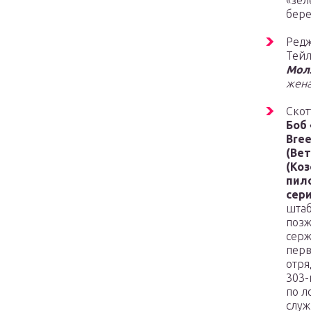
«зе
бере
Ред
Тей
Мол
жена
Скот
Боб 
Bre
(Вет
(Коз
пил
сери
штаб
поз
серж
перв
отря
303-
по л
служ