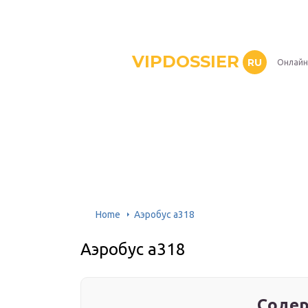
VIPDOSSIER
RU
Онлайн
Home
Aэробус а318
Aэробус а318
Содер