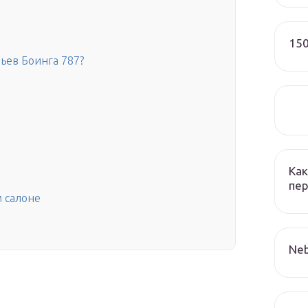
150
ьев Боинга 787?
Как
пер
м салоне
Neb