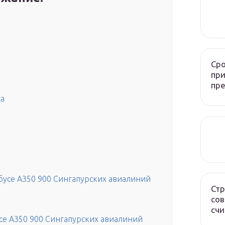
Сро
при
пр
са
обусе А350 900 Сингапурских авиалиний
Стр
сов
счи
се A350 900 Сингапурских авиалиний