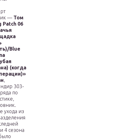
рт
рик —
Том
 Patch 06
бачья
щадка
ь
ть)/Blue
na
лубая
на) (когда
операции)»
ан
,
ндир 303-
тряда по
стике,
овник.
е ухода из
азделения
следней
и 4 сезона
было