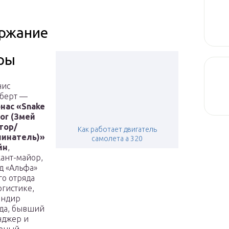
ржание
ры
нис
берт —
нас «Snake
or (Змей
тор/
Как работает двигатель
линатель)»
самолета а 320
йн
,
ант-майор,
д «Альфа»
го отряда
огистике,
андир
да, бывший
нджер и