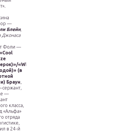
леный
т».
жина
лор —
ли Блейн
,
 Джонаса
т Фоли —
«Cool
eze
ерок)»/«Whipporwill
одой)» (в
отной
и) Браун
,
-сержант,
же —
ант
ого класса,
д «Альфа»
го отряда
огистике,
ил в 24-й