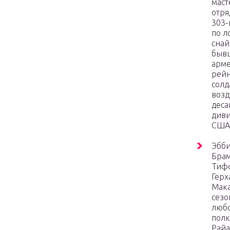
маст
отря
303-
по л
снай
быв
арм
рей
солд
воз
деса
див
США
Эбб
Бра
Тиф
Герх
Мака
сезо
люб
пол
Райа