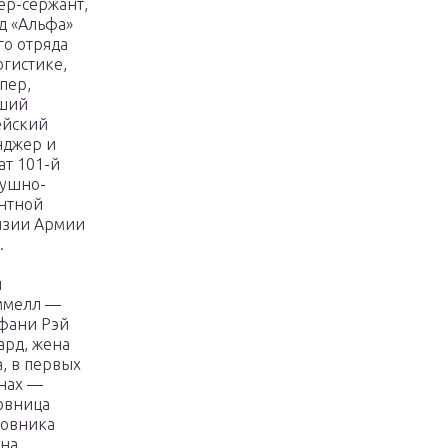
ер-сержант,
д «Альфа»
го отряда
огистике,
пер,
ший
ейский
нджер и
ат 101-й
душно-
нтной
изии Армии
.
и
ммелл —
фани Рэй
ард, жена
, в первых
нах —
овница
ковника
на.