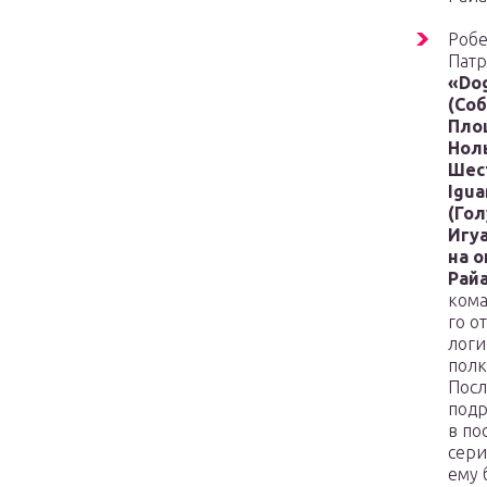
Робе
Пат
«Dog
(Со
Пло
Нол
Шес
Igua
(Го
Игуа
на 
Рай
кома
го о
логи
полк
Посл
подр
в по
сери
ему 