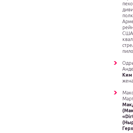
пехо
диви
полк
Арм
рей
США
ква
стре
пило
Одр
Анд
Ким
жена
Мак
Мар
Мак
(Ма
«Dir
(Ны
Гер