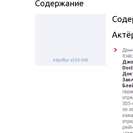
Содержание
Соде
Актё
Дэн
Хэйс
Аэробус а330-300
Джо
Doct
Док
Зак
Бле
серж
отря
303-
по л
ком
отря
рей