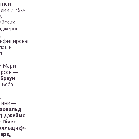
тной
зии и 75-м
у
ейских
нджеров
,
лифицированный
лок и
т.
и Мари
ерсон —
 Браун
,
 Боба.
с
тини —
дональд
к) Джеймс
t Diver
ряльщик)»
хард
,